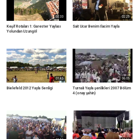
02:33
02:25
Keşif Rotaları 1: Garester Yaylası
Sait Ucar Benim Ilacim Yayla
Yolundan Uzungöl
01:45
06:05
Bielefeld 2012 Yayla Senligi
Turnalı Yayla şenlikleri 2007 Bölüm
4 (onay şahin)