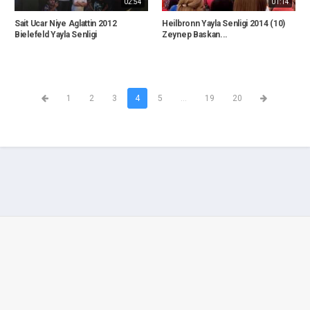
02:54
01:14
Sait Ucar Niye Aglattin 2012
Heilbronn Yayla Senligi 2014 (10)
Bielefeld Yayla Senligi
Zeynep Baskan...
1
2
3
4
5
...
19
20