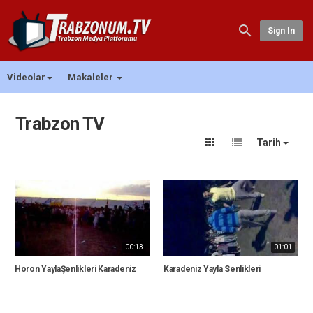
Sign In
Videolar
Makaleler
Trabzon TV
Tarih
00:13
01:01
Horon YaylaŞenlikleri Karadeniz
Karadeniz Yayla Senlikleri