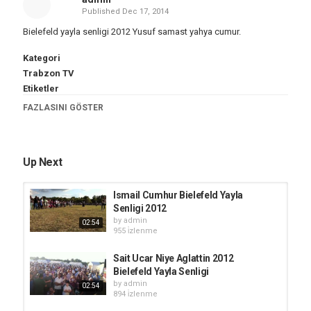
Published
Dec 17, 2014
Bielefeld yayla senligi 2012 Yusuf samast yahya cumur.
Kategori
Trabzon TV
Etiketler
trabzon
,
yayla
,
yaylasi
,
senlik
,
yaylalari
,
video
,
resim
,
FAZLASINI GÖSTER
tanitim
,
belgesel
,
horon
Up Next
Ismail Cumhur Bielefeld Yayla
Senligi 2012
by
admin
02:54
955 i̇zlenme
Sait Ucar Niye Aglattin 2012
Bielefeld Yayla Senligi
by
admin
02:54
894 i̇zlenme