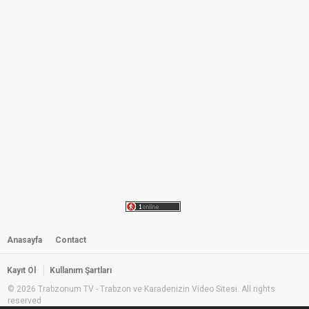
Trabzonçarşıbaşı 2012 Kaldırım
Yayla şenliği
by
admin
05:33
905 i̇zlenme
TrabzonÇarşıbaşı şahinli Oba Yayla
şenlikleri--24--06-2012
by
admin
02:49
800 i̇zlenme
Trabzonçarşıbaşı 2012 Kaldırım
Yayla şenliği 2
by
admin
29:01
830 i̇zlenme
Temel & Dursun - 45 - Riv Riv Riv
by
admin
3,939 i̇zlenme
Anasayfa
Contact
03:01
Temel & Dursun - 23 - Telsiz Telefon
Kayıt Ol
Kullanım Şartları
by
admin
4,093 i̇zlenme
© 2026 Trabzonum TV - Trabzon ve Karadenizin Video Sitesi. All rights
reserved
01:25