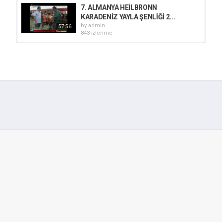
7. ALMANYA HEİLBRONN
KARADENİZ YAYLA ŞENLİĞİ 2...
by
admin
57:56
843 i̇zlenme
TrabzonÇarşıbaşı şahinli Oba Yayla
şenlikleri--24--06-2012
by
admin
05:32
873 i̇zlenme
Bielefeld Yayla Senligi 2013
by
admin
797 i̇zlenme
08:24
14 07 2012 Sisdağı Yayla Şenliği
Geyikli Şalpazarı TRABZON Part 2
by
admin
40:04
853 i̇zlenme
Bielefeld Yayla Senligi 2013
by
admin
852 i̇zlenme
04:20