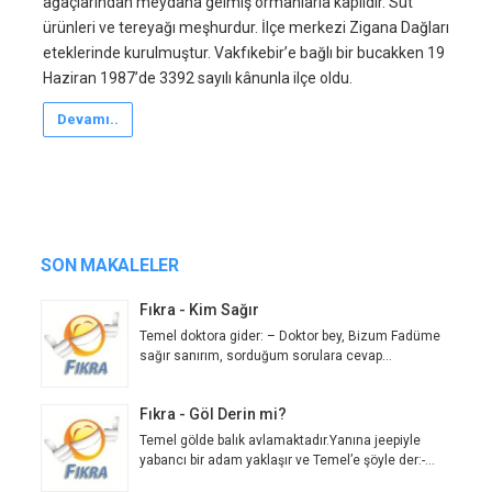
ağaçlarından meydana gelmiş ormanlarla kaplıdır. Süt
ürünleri ve tereyağı meşhurdur. İlçe merkezi Zigana Dağları
eteklerinde kurulmuştur. Vakfıkebir’e bağlı bir bucakken 19
Haziran 1987’de 3392 sayılı kânunla ilçe oldu.
Devamı..
SON MAKALELER
Fıkra - Kim Sağır
Temel doktora gider: – Doktor bey, Bizum Fadüme
sağır sanırım, sorduğum sorulara cevap...
Fıkra - Göl Derin mi?
Temel gölde balık avlamaktadır.Yanına jeepiyle
yabancı bir adam yaklaşır ve Temel’e şöyle der:-...