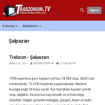
Sign In
Videolar
Makaleler
Şalpazarı
Trabzon - Şalpazarı
APR 25, 2014
ADMINISTRATOR
0 YORUMLAR
1990 sayımına göre toplam nüfûsu 18.983 olup, 3665’i ilçe
merkezinde, 15.318’i köylerde yaşamaktadır. Merkez
bucağa bağlı 24 köyü vardır. İlçe toprakları kıyıdan içerde
olup, dağlıktır. Ekonomisi hayvancılık ve ormancılığa
dayalıdır. Dağlar genelde kızılağaç, gürgen, kayın ve ladin