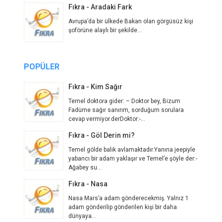
Fıkra - Aradaki Fark
Avrupa’da bir ülkede Bakan olan görgüsüz kişi
şoförüne alaylı bir şekilde...
POPÜLER
Fıkra - Kim Sağır
Temel doktora gider: – Doktor bey, Bizum
Fadüme sağır sanırım, sorduğum sorulara
cevap vermiyor.derDoktor:-...
Fıkra - Göl Derin mi?
Temel gölde balık avlamaktadır.Yanına jeepiyle
yabancı bir adam yaklaşır ve Temel’e şöyle der:-
Ağabey su...
Fıkra - Nasa
Nasa Mars’a adam gönderecekmiş. Yalnız 1
adam gönderilip gönderilen kişi bir daha
dünyaya...