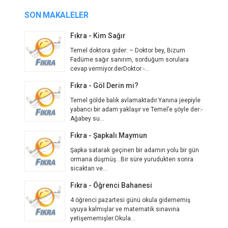
SON MAKALELER
Fıkra - Kim Sağır
Temel doktora gider: – Doktor bey, Bizum
Fadüme sağır sanırım, sorduğum sorulara
cevap vermiyor.derDoktor:-...
Fıkra - Göl Derin mi?
Temel gölde balık avlamaktadır.Yanına jeepiyle
yabancı bir adam yaklaşır ve Temel’e şöyle der:-
Ağabey su...
Fıkra - Şapkalı Maymun
Şapka satarak geçinen bir adamın yolu bir gün
ormana düşmüş...Bir süre yurudukten sonra
sicaktan ve...
Fıkra - Öğrenci Bahanesi
4 öğrenci pazartesi günü okula gidememiş
uyuya kalmışlar ve matematik sınavına
yetişememişler.Okula...