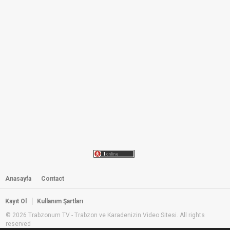
Trabzon Maçka Horonu
by
admin
936 i̇zlenme
02:28
İki Ayak - Kız Horonu
by
admin
1,358 i̇zlenme
05:42
ÇAYKARA YAYLA VİDEOLARI
by
admin
1,002 i̇zlenme
00:49
Temel & Dursun - 45 - Riv Riv Riv
by
admin
3,939 i̇zlenme
Anasayfa
Contact
03:01
Temel & Dursun - 23 - Telsiz Telefon
Kayıt Ol
Kullanım Şartları
by
admin
4,096 i̇zlenme
© 2026 Trabzonum TV - Trabzon ve Karadenizin Video Sitesi. All rights
reserved
01:25