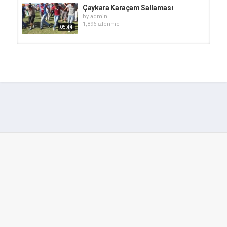
Çaykara Karaçam Sallaması
by
admin
1,896 i̇zlenme
05:44
Turnalı Yayla şenlikleri 2007 Bölüm 4
(onay şahin)
by
admin
06:05
1,158 i̇zlenme
Akçaabat Horonu
by
admin
981 i̇zlenme
08:56
"Hamit Altintop&Nuri Sahin" New
Signings Of Real Madrid
by
admin
02:30
1,203 i̇zlenme
Şekersu Yaylası/Çaykara/trabzon
by
admin
1,290 i̇zlenme
01:07