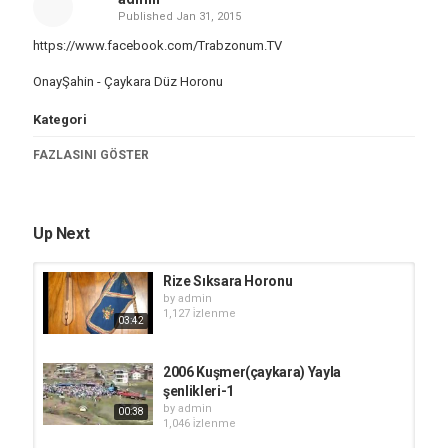
Published
Jan 31, 2015
https://www.facebook.com/Trabzonum.TV
OnayŞahin - Çaykara Düz Horonu
Kategori
Karadeniz Müzik TV
FAZLASINI GÖSTER
Up Next
Rize Sıksara Horonu
by
admin
1,127 i̇zlenme
03:42
2006 Kuşmer(çaykara) Yayla
şenlikleri-1
by
admin
00:38
1,046 i̇zlenme