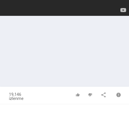
19,146
i̇zlenme