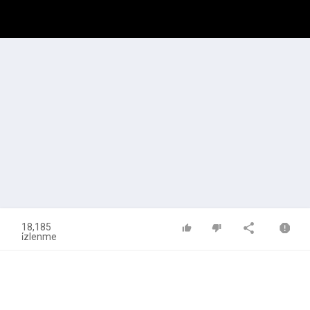
18,185
i̇zlenme