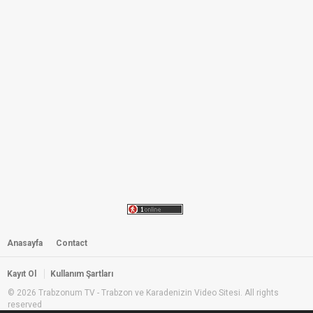
Temel & Dursun - 34 - Ustabasi
Temel
by
admin
2,237 i̇zlenme
02:24
Temel & Dursun - 50 - Ucan Temel
by
admin
2,728 i̇zlenme
02:09
Temel & Dursun - 59 - Antikacı
Temel
by
admin
2,736 i̇zlenme
02:21
Temel & Dursun - 45 - Riv Riv Riv
by
admin
3,939 i̇zlenme
Anasayfa
Contact
03:01
Temel & Dursun - 23 - Telsiz Telefon
Kayıt Ol
Kullanım Şartları
by
admin
4,095 i̇zlenme
© 2026 Trabzonum TV - Trabzon ve Karadenizin Video Sitesi. All rights
reserved
01:25