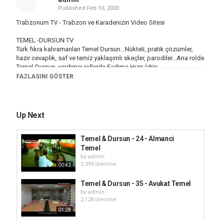
Published
Feb 10, 2020
Trabzonum TV - Trabzon ve Karadenizin Video Sitesi
TEMEL -DURSUN TV
Türk fıkra kahramanları Temel Dursun...Nükteli, pratik çözümler,
hazır cevaplık, saf ve temiz yaklaşımlı skeçler,
parodiler...Ana
rolde
Temel-Dursun, yardımcı rollerde Fadime-Hızır-İdris...
Yönetmen: Beşir Gürbüz
FAZLASINI GÖSTER
Temel: Alay Cihan
Dursun: Ahmet Kömürcü
#Temel #Dursun #TemelDursunFıkraları #Fıkralar #KomikVideo
Up Next
#KaradenizFıkraları
Temel & Dursun - 24 - Almanci
Kategori
Temel
Fıkra TV
by
admin
Etiketler
2,393 i̇zlenme
00:42
temel
,
dursun
,
fikra
,
karadeniz
Temel & Dursun - 35 - Avukat Temel
by
admin
2,128 i̇zlenme
01:28