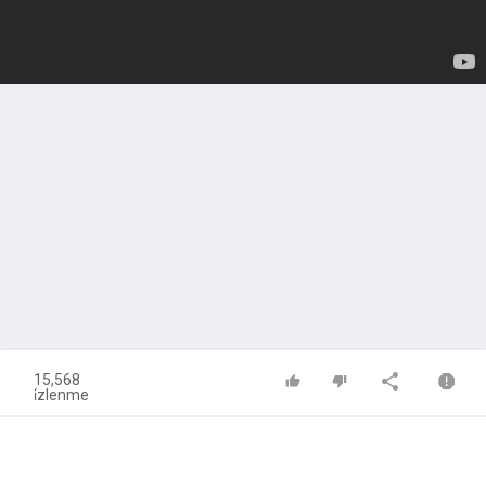
15,568
i̇zlenme