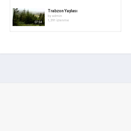
Trabzon Yaylası
by
admin
1,391 i̇zlenme
07:54
Trabzon Taşlı Yaylası
by
admin
1,201 i̇zlenme
00:31
Ezo Gelin - Temel Dursun TV
by
admin
915 i̇zlenme
02:10
Trabzon Maçka Yayla 4
by
admin
890 i̇zlenme
06:55
Trabzon Maçka Horonu
by
admin
934 i̇zlenme
02:28