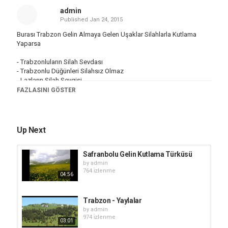
admin
Published
Jan 24, 2015
Burası Trabzon Gelin Almaya Gelen Uşaklar Silahlarla Kutlama
Yaparsa
- Trabzonluların Silah Sevdası
- Trabzonlu Düğünleri Silahsız Olmaz
- Lazların Silah Sevgisi
- Karadenizlilerin Silah Sevgisi
FAZLASINI GÖSTER
- Düğünde Silah Böyle Atılır
- Burası Of Silahlar Havada Uçuşuyor
Kategori
Up Next
Trabzon TV
Safranbolu Gelin Kutlama Türküsü
by
admin
764 i̇zlenme
04:56
Trabzon - Yaylalar
by
admin
974 i̇zlenme
03:01