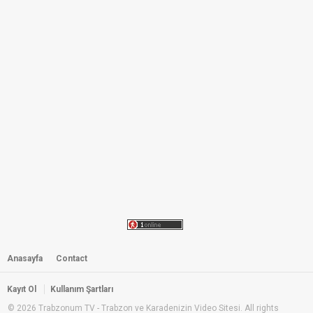
BMN Trabzon | Bize Her Yer
Trabzon Yaylası!
by
admin
05:30
1,335 i̇zlenme
Trabzon Balıklıgöl Kaçkar Dağları
Yaylası - Concerning Kaçkar...
by
admin
06:53
1,176 i̇zlenme
Trabzon Tanıtım Filmi 2015
(Trabzon Publicity Film)
by
admin
08:03
16.9k i̇zlenme
Temel & Dursun - 45 - Riv Riv Riv
by
admin
3,939 i̇zlenme
Anasayfa
Contact
03:01
Temel & Dursun - 23 - Telsiz Telefon
Kayıt Ol
Kullanım Şartları
by
admin
4,093 i̇zlenme
© 2026 Trabzonum TV - Trabzon ve Karadenizin Video Sitesi. All rights