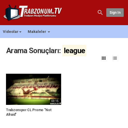
Sign In
Videolar
Makaleler
Arama Sonuçları:
league
03:15
Trabzonspor CL Promo "Not
Afraid"